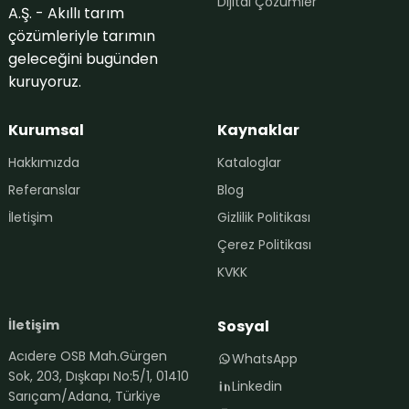
Dijital Çözümler
A.Ş. - Akıllı tarım
çözümleriyle tarımın
geleceğini bugünden
kuruyoruz.
Kurumsal
Kaynaklar
Hakkımızda
Kataloglar
Referanslar
Blog
İletişim
Gizlilik Politikası
Çerez Politikası
KVKK
İletişim
Sosyal
WhatsApp ile iletişim
Acıdere OSB Mah.Gürgen
WhatsApp
+90 542 119 70 01
Sok, 203, Dışkapı No:5/1, 01410
Linkedin
Sarıçam/Adana, Türkiye