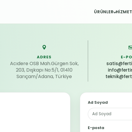
ÜRÜNLER
HIZMET
işim kanalları
ADRES
E-P
Acıdere OSB Mah.Gürgen Sok,
satis@fert
203, Dışkapı No:5/1, 01410
info@fert
Sarıçam/Adana, Türkiye
teknik@fer
Web sitesi
Ad Soyad
E-posta