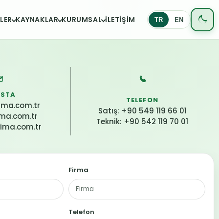
LER
KAYNAKLAR
KURUMSAL
İLETIŞIM
TR
EN
OSTA
TELEFON
ima.com.tr
Satış: +90 549 119 66 01
ima.com.tr
Teknik: +90 542 119 70 01
tima.com.tr
Firma
Telefon