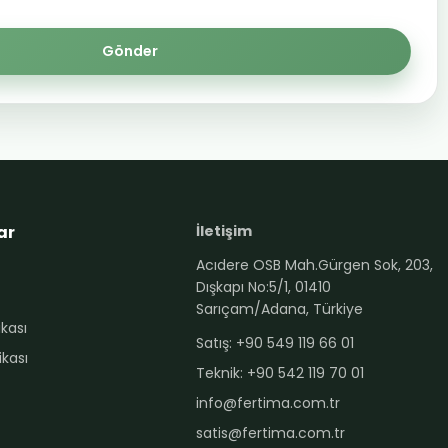
Gönder
ar
İletişim
Acıdere OSB Mah.Gürgen Sok, 203,
Dışkapı No:5/1, 01410
Sarıçam/Adana, Türkiye
tikası
Satış: +90 549 119 66 01
ikası
WhatsApp ile iletişim
Teknik: +90 542 119 70 01
+90 542 119 70 01
info@fertima.com.tr
satis@fertima.com.tr